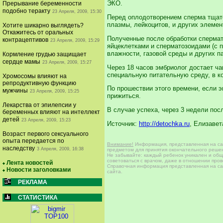
ЭКО.
Прерывание беременности
подобно теракту
23 Апреля, 2009, 15:30
Перед оплодотворением сперма тщат
плазмы, лейкоцитов, и других элеме
Хотите шикарно выглядеть?
Откажитесь от оральных
Полученные после обработки спермат
контрацептивов
23 Апреля, 2009, 15:29
яйцеклетками и сперматозоидами (с 
влажности, газовой среды и других 
Кормление грудью защищает
сердце мамы
23 Апреля, 2009, 15:27
Через 18 часов эмбриолог достает ч
специальную питательную среду, в ко
Хромосомы влияют на
репродуктивную функцию
По прошествии этого времени, если э
мужчины
23 Апреля, 2009, 15:25
прижиться.
Лекарства от эпилепсии у
В случае успеха, через 3 недели по
беременных влияют на интеллект
детей
23 Апреля, 2009, 15:23
Источник:
http://detochka.ru
, Елизавет
Возраст первого сексуального
опыта передается по
Внимание!
Информация, представленная на сай
наследству
3 Апреля, 2009, 16:38
предметом для принятия окончательного решен
Не забывайте: каждый ребенок уникален и общи
советоваться с врачом, даже в отношении про
Лента новостей
Справочная информация представленная на сай
Новости заголовками
сайта.
РЕКЛАМА
СТАТИСТИКА