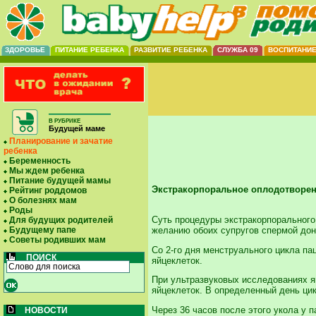
ЗДОРОВЬЕ
ПИТАНИЕ РЕБЕНКА
РАЗВИТИЕ РЕБЕНКА
СЛУЖБА 09
ВОСПИТАНИ
В РУБРИКЕ
Будущей маме
Планирование и зачатие
ребенка
Беременность
Мы ждем ребенка
Питание будущей мамы
Экстракорпоральное оплодотворен
Рейтинг роддомов
О болезнях мам
Роды
Суть процедуры экстракорпорального
Для будущих родителей
желанию обоих супругов спермой доно
Будущему папе
Советы родивших мам
Со 2-го дня менструального цикла па
ПОИСК
яйцеклеток.
При ультразвуковых исследованиях яи
яйцеклеток. В определенный день цик
Через 36 часов после этого укола у 
НОВОСТИ