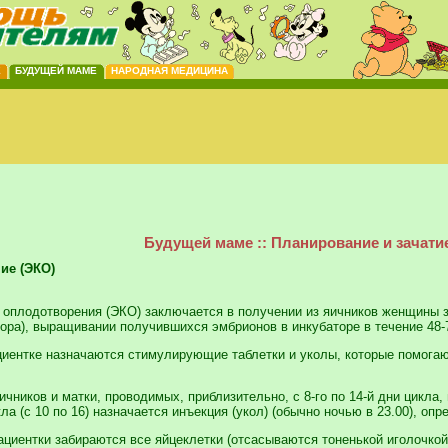
Е
БУДУЩЕЙ МАМЕ
НАРОДНАЯ МЕДИЦИНА
Будущей маме :: Планирование и зачати
ие (ЭКО)
 оплодотворения (ЭКО) заключается в получении из яичников женщины 
ра), выращивании получившихся эмбрионов в инкубаторе в течение 48-72
циентке назначаются стимулирующие таблетки и уколы, которые помогают
чников и матки, проводимых, приблизительно, с 8-го по 14-й дни цикла,
ла (с 10 по 16) назначается инъекция (укол) (обычно ночью в 23.00), 
пациентки забираются все яйцеклетки (отсасываются тоненькой иголочко