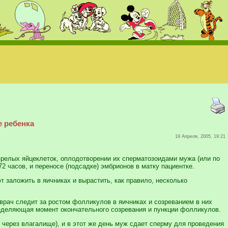
е ребенка
19 Апреля, 2005, 19:21
зрелых яйцеклеток, оплодотворении их сперматозоидами мужа (или по
 часов, и переносе (подсадке) эмбрионов в матку пациентке.
 заложить в яичниках и вырастить, как правило, несколько
 врач следит за ростом фолликулов в яичниках и созреванием в них
определяющая момент окончательного созревания и пункции фолликулов.
й через влагалище), и в этот же день муж сдает сперму для проведения