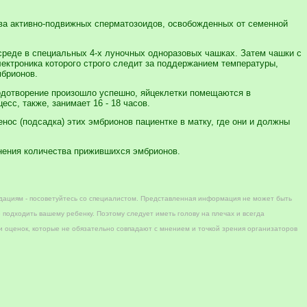
ва активно-подвижных сперматозоидов, освобожденных от семенной
реде в специальных 4-х луночных одноразовых чашках. Затем чашки с
ектроника которого строго следит за поддержанием температуры,
мбрионов.
лодотворение произошло успешно, яйцеклетки помещаются в
сс, также, занимает 16 - 18 часов.
ос (подсадка) этих эмбрионов пациентке в матку, где они и должны
чнения количества прижившихся эмбрионов.
дациям - посоветуйтесь со специалистом. Представленная информация не может быть
 подходить вашему ребенку. Поэтому следует иметь голову на плечах и всегда
 оценок, которые не обязательно совпадают с мнением и точкой зрения организаторов