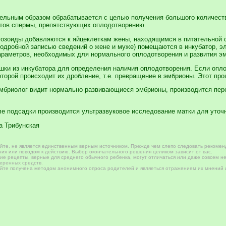
ельным образом обрабатывается с целью получения большого количест
нтов спермы, препятствующих оплодотворению.
озоиды добавляются к яйцеклеткам жены, находящимся в питательной с
подробной записью сведений о жене и муже) помещаются в инкубатор, эл
параметров, необходимых для нормального оплодотворения и развития э
ашки из инкубатора для определения наличия оплодотворения. Если оп
торой происходит их дробление, т.е. превращение в эмбрионы. Этот проце
мбриолог видит нормально развивающиеся эмбрионы, производится перен
сле подсадки производится ультразвуковое исследование матки для уто
а Трибунская
те, не является единственным верным источником. Прежде чем слепо следовать рекомен
ия или поводом к действию. Выбор окончательного решения целиком зависит от вас.
е рецепты, верные для среднего обычного ребенка, могут отличаться или даже совсем не
веренных средств.
те получена методом анонимного опроса родителей и являеться отражением их мнений и