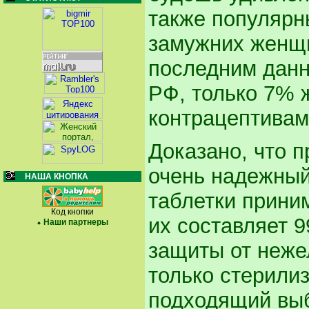
также популярн
замужних женщи
последним дан
РФ, только 7% 
контрацептивам
Доказано, что п
очень надежный
НАША КНОПКА
таблетки прини
Код кнопки
их составляет 
Наши партнеры
защиты от неже
только стерилиз
подходящий выб