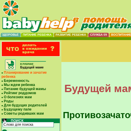
ЗДОРОВЬЕ
ПИТАНИЕ РЕБЕНКА
РАЗВИТИЕ РЕБЕНКА
СЛУЖБА 09
ВОСПИТАНИ
В РУБРИКЕ
Будущей маме
Планирование и зачатие
ребенка
Беременность
Будущей мам
Мы ждем ребенка
Питание будущей мамы
Рейтинг роддомов
О болезнях мам
Роды
Для будущих родителей
Будущему папе
Противозачато
Советы родивших мам
ПОИСК