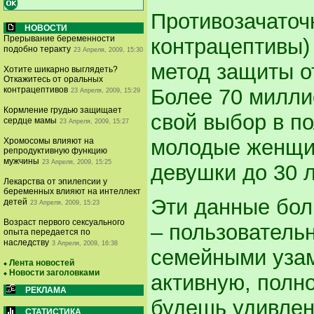
Противозачаточ
НОВОСТИ
Прерывание беременности
контрацептивы)
подобно теракту
23 Апреля, 2009, 15:30
метод защиты о
Хотите шикарно выглядеть?
Откажитесь от оральных
Более 70 милли
контрацептивов
23 Апреля, 2009, 15:29
Кормление грудью защищает
свой выбор в по
сердце мамы
23 Апреля, 2009, 15:27
молодые женщин
Хромосомы влияют на
репродуктивную функцию
мужчины
23 Апреля, 2009, 15:25
девушки до 30 л
Лекарства от эпилепсии у
беременных влияют на интеллект
Эти данные бол
детей
23 Апреля, 2009, 15:23
Возраст первого сексуального
– пользователь
опыта передается по
наследству
3 Апреля, 2009, 16:38
семейными узам
Лента новостей
Новости заголовками
активную, полн
РЕКЛАМА
будешь удивлена
СТАТИСТИКА