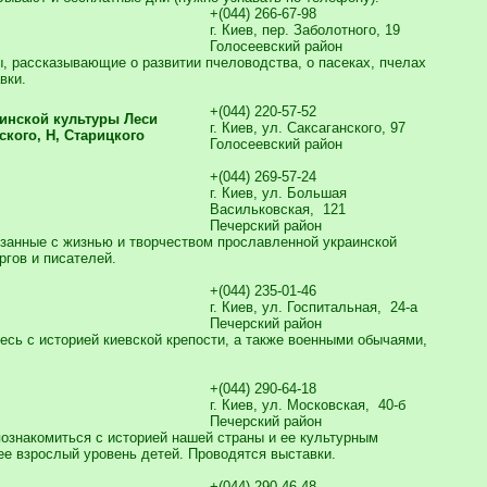
+(044) 266-67-98
г. Киев, пер. Заболотного, 19
Голосеевский район
ы, рассказывающие о развитии пчеловодства, о пасеках, пчелах
вки.
+(044) 220-57-52
инской культуры Леси
г. Киев, ул. Саксаганского, 97
ского, Н, Старицкого
Голосеевский район
+(044) 269-57-24
г. Киев, ул. Большая
Васильковская, 121
Печерский район
занные с жизнью и творчеством прославленной украинской
ргов и писателей.
+(044) 235-01-46
г. Киев, ул. Госпитальная, 24-а
Печерский район
есь с историей киевской крепости, а также военными обычаями,
+(044) 290-64-18
г. Киев, ул. Московская, 40-б
Печерский район
познакомиться с историей нашей страны и ее культурным
ее взрослый уровень детей. Проводятся выставки.
+(044) 290-46-48