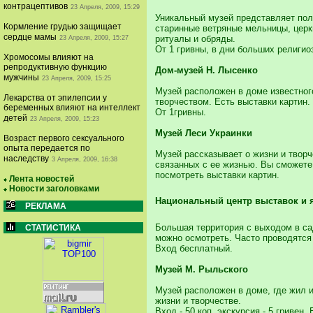
контрацептивов
23 Апреля, 2009, 15:29
Уникальный музей представляет пол
Кормление грудью защищает
старинные ветряные мельницы, церк
сердце мамы
ритуалы и обряды.
23 Апреля, 2009, 15:27
От 1 гривны, в дни больших религио
Хромосомы влияют на
репродуктивную функцию
Дом-музей Н. Лысенко
мужчины
23 Апреля, 2009, 15:25
Музей расположен в доме известного
Лекарства от эпилепсии у
творчеством. Есть выставки картин.
беременных влияют на интеллект
От 1гривны.
детей
23 Апреля, 2009, 15:23
Музей Леси Украинки
Возраст первого сексуального
опыта передается по
Музей рассказывает о жизни и творч
наследству
3 Апреля, 2009, 16:38
связанных с ее жизнью. Вы сможете 
посмотреть выставки картин.
Лента новостей
Новости заголовками
Национальный центр выставок и 
РЕКЛАМА
Большая территория с выходом в сад
СТАТИСТИКА
можно осмотреть. Часто проводятся 
Вход бесплатный.
Музей М. Рыльского
Музей расположен в доме, где жил и
жизни и творчестве.
Вход - 50 коп, экскурсия - 5 гривен