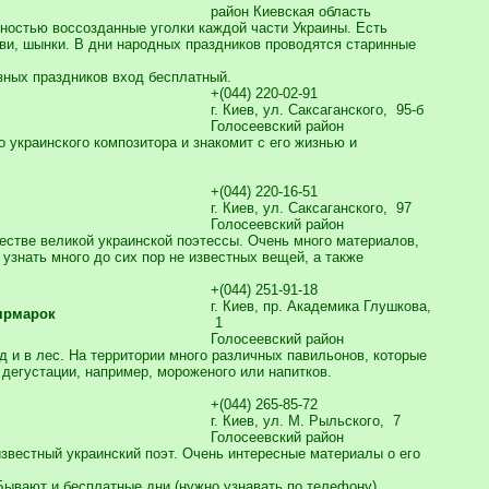
район Киевская область
ностью воссозданные уголки каждой части Украины. Есть
ви, шынки. В дни народных праздников проводятся старинные
зных праздников вход бесплатный.
+(044) 220-02-91
г. Киев, ул. Саксаганского, 95-б
Голосеевский район
 украинского композитора и знакомит с его жизнью и
+(044) 220-16-51
г. Киев, ул. Саксаганского, 97
Голосеевский район
естве великой украинской поэтессы. Очень много материалов,
узнать много до сих пор не известных вещей, а также
+(044) 251-91-18
г. Киев, пр. Академика Глушкова,
ярмарок
1
Голосеевский район
 и в лес. На территории много различных павильонов, которые
дегустации, например, мороженого или напитков.
+(044) 265-85-72
г. Киев, ул. М. Рыльского, 7
Голосеевский район
звестный украинский поэт. Очень интересные материалы о его
. Бывают и бесплатные дни (нужно узнавать по телефону).