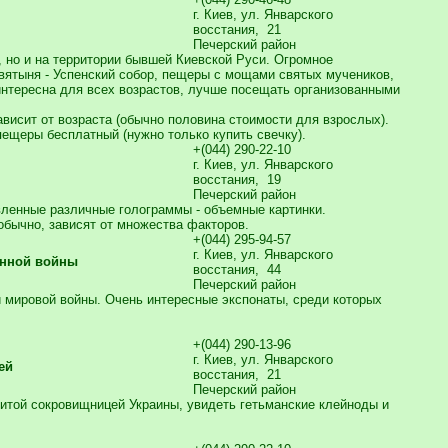
г. Киев, ул. Январского
восстания, 21
Печерский район
, но и на территории бывшей Киевской Руси. Огромное
святыня - Успенский собор, пещеры с мощами святых мучеников,
 интересна для всех возрастов, лучше посещать организованными
зависит от возраста (обычно половина стоимости для взрослых).
пещеры бесплатный (нужно только купить свечку).
+(044) 290-22-10
г. Киев, ул. Январского
восстания, 19
Печерский район
вленные различные голограммы - объемные картинки.
 обычно, зависят от множества факторов.
+(044) 295-94-57
г. Киев, ул. Январского
енной войны
восстания, 44
Печерский район
 мировой войны. Очень интересные экспонаты, среди которых
+(044) 290-13-96
г. Киев, ул. Январского
ей
восстания, 21
Печерский район
итой сокровищницей Украины, увидеть гетьманские клейноды и