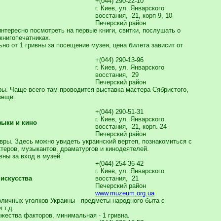
+(044) 290-22-10
г. Киев, ул. Январского
восстания, 21, корп 9, 10
Печерский район
нтересно посмотреть на первые книги, свитки, послушать о
книгопечатниках.
ьно от 1 гривны за посещение музея, цена билета зависит от
+(044) 290-13-96
г. Киев, ул. Январского
восстания, 29
Печерский район
ры. Чаще всего там проводится выставка мастера Сябристого,
вещи.
+(044) 290-51-31
г. Киев, ул. Январского
зыки и кино
восстания, 21, корп. 24
Печерский район
вры. Здесь можно увидеть украинский вертеп, познакомиться с
теров, музыкантов, драматургов и кинодеятелей.
вны за вход в музей.
+(044) 254-36-42
г. Киев, ул. Январского
 искусства
восстания, 21
Печерский район
www.muzeum.org.ua
зличных уголков Украины - предметы народного быта с
 т.д.
ожества факторов, минимальная - 1 гривна.