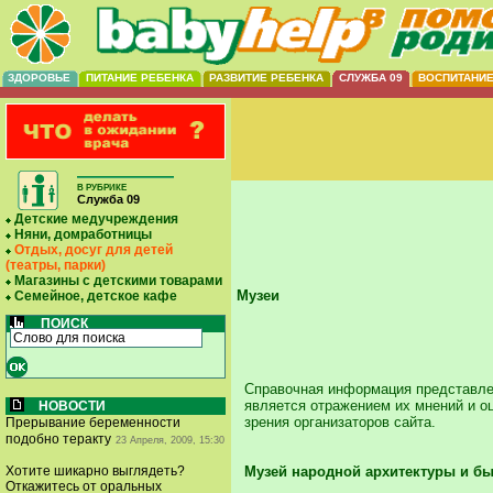
ЗДОРОВЬЕ
ПИТАНИЕ РЕБЕНКА
РАЗВИТИЕ РЕБЕНКА
СЛУЖБА 09
ВОСПИТАНИ
В РУБРИКЕ
Служба 09
Детские медучреждения
Няни, домработницы
Отдых, досуг для детей
(театры, парки)
Магазины с детскими товарами
Музеи
Семейное, детское кафе
ПОИСК
Справочная информация представлен
является отражением их мнений и оц
НОВОСТИ
зрения организаторов сайта.
Прерывание беременности
подобно теракту
23 Апреля, 2009, 15:30
Музей народной архитектуры и бы
Хотите шикарно выглядеть?
Откажитесь от оральных