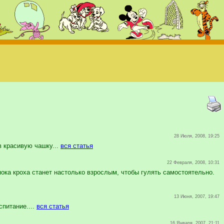
28 Июля, 2008, 19:25
в красивую чашку...
вся статья
22 Февраля, 2008, 10:31
пока кроха станет настолько взрослым, чтобы гулять самостоятельно.
13 Июня, 2007, 19:47
питание....
вся статья
16 Января, 2007, 21:11