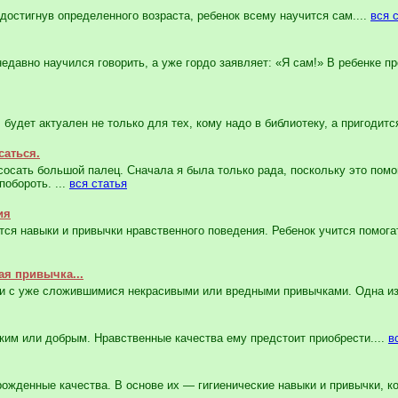
стигнув определенного возраста, ребенок всему научится сам....
вся 
авно научился говорить, а уже гордо заявляет: «Я сам!» В ребенке п
удет актуален не только для тех, кому надо в библиотеку, а пригодится
саться.
сать большой палец. Сначала я была только рада, поскольку это помога
обороть. ...
вся статья
ия
 навыки и привычки нравственного поведения. Ребенок учится помога
ая привычка...
и с уже сложившимися некрасивыми или вредными привычками. Одна из 
им или добрым. Нравственные качества ему предстоит приобрести....
в
жденные качества. В основе их — гигиенические навыки и привычки, ко