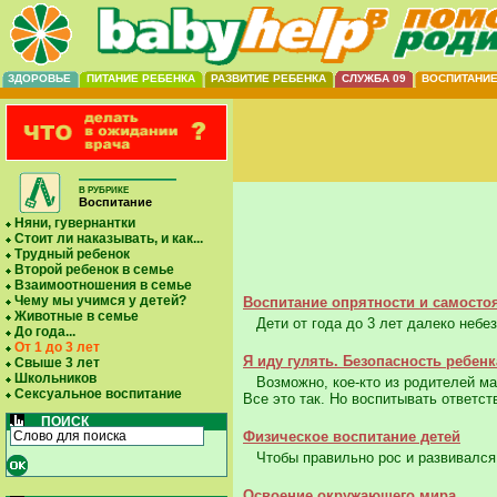
ЗДОРОВЬЕ
ПИТАНИЕ РЕБЕНКА
РАЗВИТИЕ РЕБЕНКА
СЛУЖБА 09
ВОСПИТАНИ
В РУБРИКЕ
Воспитание
Няни, гувернантки
Стоит ли наказывать, и как...
Трудный ребенок
Второй ребенок в семье
Взаимоотношения в семье
Чему мы учимся у детей?
Воспитание опрятности и самостоя
Животные в семье
Дети от года до 3 лет далеко небез
До года...
От 1 до 3 лет
Я иду гулять. Безопасность ребенк
Свыше 3 лет
Школьников
Возможно, кое-кто из родителей мал
Сексуальное воспитание
Все это так. Но воспитывать ответст
ПОИСК
Физическое воспитание детей
Чтобы правильно рос и развивался 
Освоение окружающего мира