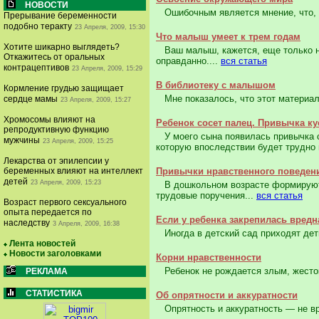
НОВОСТИ
Ошибочным является мнение, что, до
Прерывание беременности
подобно теракту
23 Апреля, 2009, 15:30
Что малыш умеет к трем годам
Хотите шикарно выглядеть?
Ваш малыш, кажется, еще только нед
Откажитесь от оральных
оправданно....
вся статья
контрацептивов
23 Апреля, 2009, 15:29
В библиотеку с малышом
Кормление грудью защищает
Мне показалось, что этот материал б
сердце мамы
23 Апреля, 2009, 15:27
Хромосомы влияют на
Ребенок сосет палец. Привычка ку
репродуктивную функцию
У моего сына появилась привычка со
мужчины
23 Апреля, 2009, 15:25
которую впоследствии будет трудно п
Лекарства от эпилепсии у
беременных влияют на интеллект
Привычки нравственного поведен
детей
23 Апреля, 2009, 15:23
В дошкольном возрасте формируются
трудовые поручения...
вся статья
Возраст первого сексуального
опыта передается по
Если у ребенка закрепилась вредн
наследству
3 Апреля, 2009, 16:38
Иногда в детский сад приходят дет
Лента новостей
Новости заголовками
Корни нравственности
Ребенок не рождается злым, жесток
РЕКЛАМА
СТАТИСТИКА
Об опрятности и аккуратности
Опрятность и аккуратность — не вро