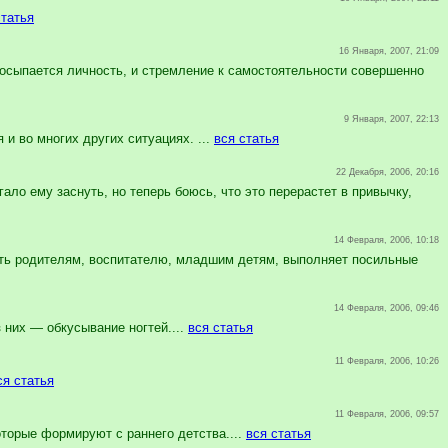
статья
16 Января, 2007, 21:09
росыпается личность, и стремление к самостоятельности совершенно
9 Января, 2007, 22:13
 и во многих других ситуациях. ...
вся статья
22 Декабря, 2006, 20:16
ло ему заснуть, но теперь боюсь, что это перерастет в привычку,
14 Февраля, 2006, 10:18
ть родителям, воспитателю, младшим детям, выполняет посильные
14 Февраля, 2006, 09:46
них — обкусывание ногтей....
вся статья
11 Февраля, 2006, 10:26
ся статья
11 Февраля, 2006, 09:57
торые формируют с раннего детства....
вся статья