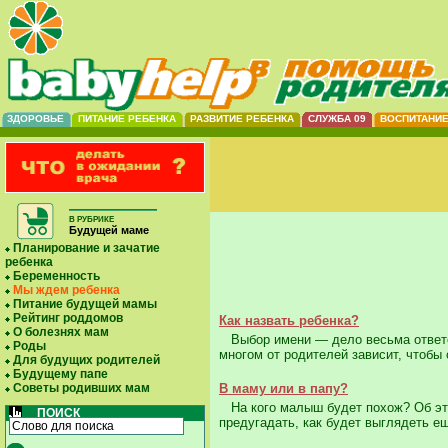
ЗДОРОВЬЕ
ПИТАНИЕ РЕБЕНКА
РАЗВИТИЕ РЕБЕНКА
СЛУЖБА 09
ВОСПИТАНИ
В РУБРИКЕ
Будущей маме
Планирование и зачатие
ребенка
Беременность
Мы ждем ребенка
Питание будущей мамы
Рейтинг роддомов
Как назвать ребенка?
О болезнях мам
Выбор имени — дело весьма ответст
Роды
многом от родителей зависит, чтобы 
Для будущих родителей
Будущему папе
Советы родивших мам
В маму или в папу?
На кого малыш будет похож? Об эт
ПОИСК
предугадать, как будет выглядеть е