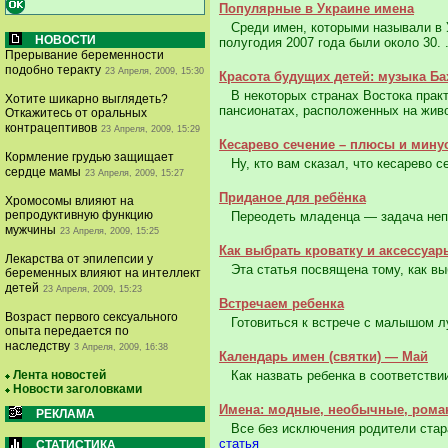
Популярные в Украине имена
Среди имен, которыми называли в У
НОВОСТИ
полугодия 2007 года были около 30. 
Прерывание беременности
подобно теракту
23 Апреля, 2009, 15:30
Красота будущих детей: музыка Б
В некоторых странах Востока практ
Хотите шикарно выглядеть?
пансионатах, расположенных на живо
Откажитесь от оральных
контрацептивов
23 Апреля, 2009, 15:29
Кесарево сечение – плюсы и мину
Кормление грудью защищает
Ну, кто вам сказал, что кесарево се
сердце мамы
23 Апреля, 2009, 15:27
Приданое для ребёнка
Хромосомы влияют на
репродуктивную функцию
Переодеть младенца — задача непро
мужчины
23 Апреля, 2009, 15:25
Как выбрать кроватку и аксессуар
Лекарства от эпилепсии у
Эта статья посвящена тому, как выб
беременных влияют на интеллект
детей
23 Апреля, 2009, 15:23
Встречаем ребенка
Возраст первого сексуального
Готовиться к встрече с малышом лу
опыта передается по
наследству
3 Апреля, 2009, 16:38
Календарь имен (святки) — Май
Лента новостей
Как назвать ребенка в соответствии
Новости заголовками
Имена: модные, необычные, рома
РЕКЛАМА
Все без исключения родители стараю
статья
СТАТИСТИКА