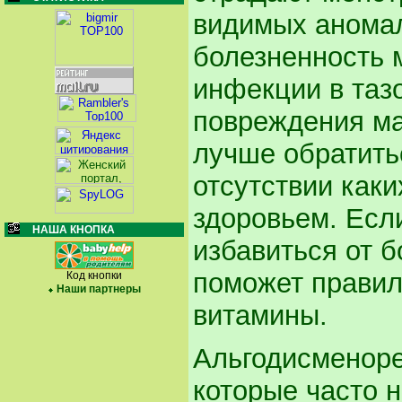
видимых аномал
болезненность 
инфекции в таз
повреждения ма
лучше обратитьс
отсутствии как
здоровьем. Есл
НАША КНОПКА
избавиться от 
поможет правил
Код кнопки
Наши партнеры
витамины.
Альгодисменоре
которые часто 