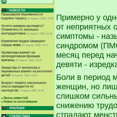
НОВОСТИ
Прерывание беременности
Примерно у одн
подобно теракту
23 Апреля, 2009, 15:30
от неприятных 
Хотите шикарно выглядеть?
Откажитесь от оральных
симптомы - на
контрацептивов
23 Апреля, 2009, 15:29
Кормление грудью защищает
синдромом (ПМС
сердце мамы
23 Апреля, 2009, 15:27
месяц перед на
Хромосомы влияют на
репродуктивную функцию
мужчины
23 Апреля, 2009, 15:25
девяти - изредк
Лекарства от эпилепсии у
беременных влияют на интеллект
Боли в период 
детей
23 Апреля, 2009, 15:23
Возраст первого сексуального
женщин, но лиш
опыта передается по
наследству
3 Апреля, 2009, 16:38
слишком сильны
Лента новостей
Новости заголовками
снижению трудо
РЕКЛАМА
страдают менст
СТАТИСТИКА