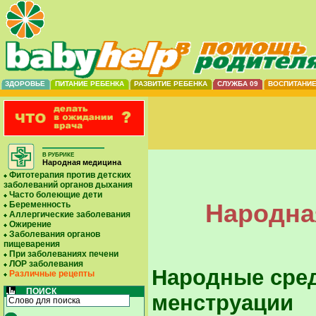
ЗДОРОВЬЕ
ПИТАНИЕ РЕБЕНКА
РАЗВИТИЕ РЕБЕНКА
СЛУЖБА 09
ВОСПИТАНИ
В РУБРИКЕ
Народная медицина
Фитотерапия против детских
заболеваний органов дыхания
Часто болеющие дети
Народна
Беременность
Аллергические заболевания
Ожирение
Заболевания органов
пищеварения
При заболеваниях печени
ЛОР заболевания
Народные сред
Различные рецепты
ПОИСК
менструации