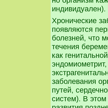
но организм ка
индивидуален).
Хронические за
появляются пер
болезней, что 
течения береме
как генитально
эндомиометрит, 
экстрагениталь
заболевания ор
путей, сердечн
систем). В этом
развития поздн