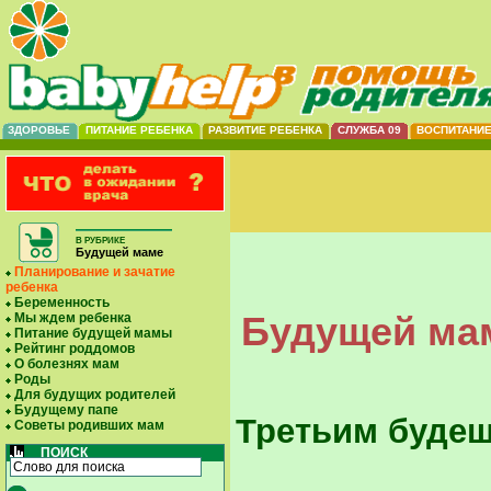
ЗДОРОВЬЕ
ПИТАНИЕ РЕБЕНКА
РАЗВИТИЕ РЕБЕНКА
СЛУЖБА 09
ВОСПИТАНИ
В РУБРИКЕ
Будущей маме
Планирование и зачатие
ребенка
Беременность
Будущей мам
Мы ждем ребенка
Питание будущей мамы
Рейтинг роддомов
О болезнях мам
Роды
Для будущих родителей
Будущему папе
Третьим буде
Советы родивших мам
ПОИСК