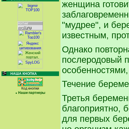
женщина готови
заблаговременн
"мудрее", и бер
известным, про
Однако повторн
послеродовый п
особенностями,
НАША КНОПКА
Течение береме
Код кнопки
Наши партнеры
Третья беремен
благоприятно, б
для первых бер