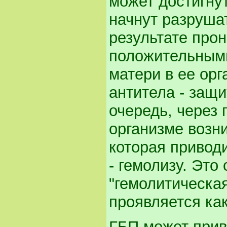
может достигну
начнут разруша
результате про
положительными
матери в ее ор
антитела - защи
очередь, через 
организме возни
которая привод
- гемолизу. Это
"гемолитическая
проявляется как
ГБП может прив