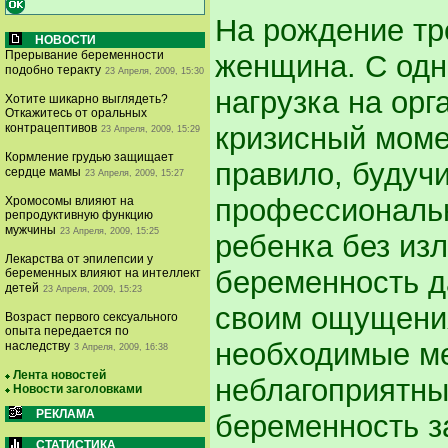
На рождение тр
НОВОСТИ
Прерывание беременности
женщина. С одн
подобно теракту
23 Апреля, 2009, 15:30
нагрузка на орг
Хотите шикарно выглядеть?
Откажитесь от оральных
кризисный моме
контрацептивов
23 Апреля, 2009, 15:29
Кормление грудью защищает
правило, будуч
сердце мамы
23 Апреля, 2009, 15:27
профессиональн
Хромосомы влияют на
репродуктивную функцию
мужчины
23 Апреля, 2009, 15:25
ребенка без изл
Лекарства от эпилепсии у
беременность д
беременных влияют на интеллект
детей
23 Апреля, 2009, 15:23
своим ощущения
Возраст первого сексуального
опыта передается по
необходимые ме
наследству
3 Апреля, 2009, 16:38
Лента новостей
неблагоприятны
Новости заголовками
РЕКЛАМА
беременность з
СТАТИСТИКА