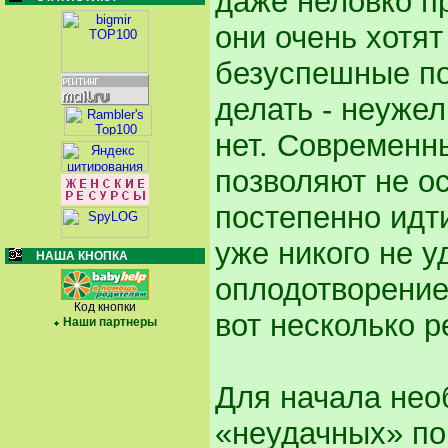
даже неловко п
они очень хотят
безуспешные по
делать - неуже
нет. Современн
позволяют не ос
постепенно идти
уже никого не 
НАША КНОПКА
оплодотворением
Код кнопки
вот несколько р
Наши партнеры
Для начала нео
«неудачных» по