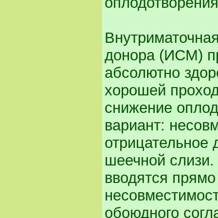
оплодотворения
Внутриматочная
донора (ИСМ) п
абсолютно здор
хорошей проход
снижение опло
вариант: несов
отрицательное 
шеечной слизи.
вводятся прямо 
несовместимости
обоюдного согл