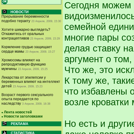
Сегодня можем 
НОВОСТИ
видоизменилось
Прерывание беременности
подобно теракту
23 Апреля, 2009, 15:30
семейной едини
Хотите шикарно выглядеть?
Откажитесь от оральных
многие пары соз
контрацептивов
23 Апреля, 2009, 15:29
делая ставку н
Кормление грудью защищает
сердце мамы
23 Апреля, 2009, 15:27
аргумент о том,
Хромосомы влияют на
репродуктивную функцию
Что же, это ис
мужчины
23 Апреля, 2009, 15:25
Лекарства от эпилепсии у
К тому же, так
беременных влияют на интеллект
детей
23 Апреля, 2009, 15:23
что избавлены 
Возраст первого сексуального
опыта передается по
возле кроватки
наследству
3 Апреля, 2009, 16:38
Лента новостей
Новости заголовками
Но есть и други
РЕКЛАМА
СТАТИСТИКА