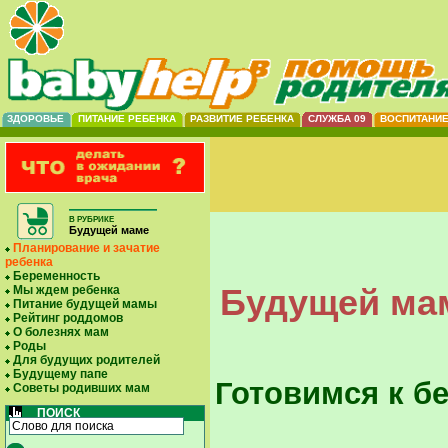
ЗДОРОВЬЕ
ПИТАНИЕ РЕБЕНКА
РАЗВИТИЕ РЕБЕНКА
СЛУЖБА 09
ВОСПИТАНИ
В РУБРИКЕ
Будущей маме
Планирование и зачатие
ребенка
Беременность
Будущей мам
Мы ждем ребенка
Питание будущей мамы
Рейтинг роддомов
О болезнях мам
Роды
Для будущих родителей
Будущему папе
Готовимся к б
Советы родивших мам
ПОИСК