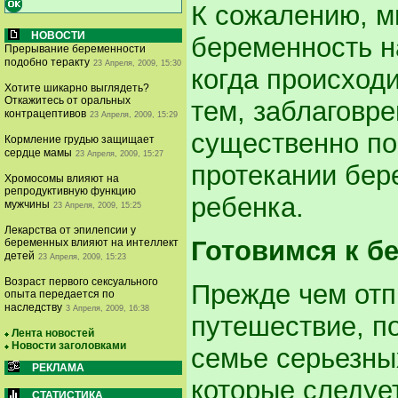
К сожалению, 
НОВОСТИ
беременность н
Прерывание беременности
подобно теракту
23 Апреля, 2009, 15:30
когда происход
Хотите шикарно выглядеть?
Откажитесь от оральных
тем, заблаговр
контрацептивов
23 Апреля, 2009, 15:29
существенно по
Кормление грудью защищает
сердце мамы
23 Апреля, 2009, 15:27
протекании бер
Хромосомы влияют на
репродуктивную функцию
ребенка.
мужчины
23 Апреля, 2009, 15:25
Лекарства от эпилепсии у
Готовимся к б
беременных влияют на интеллект
детей
23 Апреля, 2009, 15:23
Возраст первого сексуального
Прежде чем отп
опыта передается по
наследству
3 Апреля, 2009, 16:38
путешествие, по
Лента новостей
Новости заголовками
семье серьезны
РЕКЛАМА
которые следуе
СТАТИСТИКА